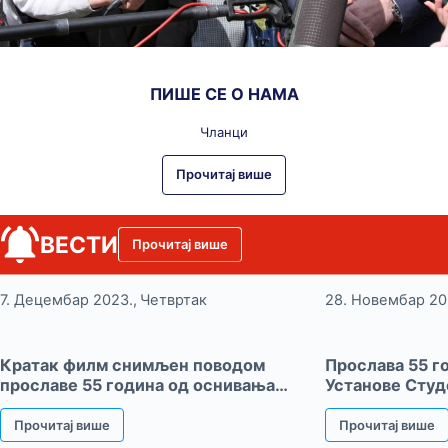
ПИШЕ СЕ О НАМА
Чланци
Прочитај више
ВЕСТИ
Прочитај више
7
.
Децембар
2023
.
Четвртак
28
.
Новембар
20
Кратак филм снимљен поводом
Прослава 55 г
прославе 55 година од оснивања
Установе Студ
Установе Студентски центар
„Београд”
Прочитај више
Прочитај више