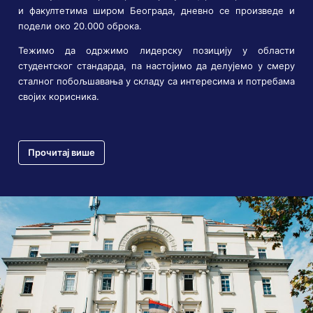
и факултетима широм Београда, дневно се произведе и
подели око 20.000 оброка.
Тежимо да одржимо лидерску позицију у области
студентског стандарда, па настојимо да делујемо у смеру
сталног побољшавања у складу са интересима и потребама
својих корисника.
Прочитај више