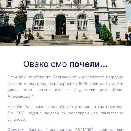
Овако смо
почели...
Први дом за студенте Београдског универзитета изградио
је краљ Александар I Карађорђевић 1928. године. Тај дом и
данас носи његово име – Студентски дом „Краљ
Александар I”.
Највећи број домова изграђен је у послератном периоду.
До 1968. године домови су пословали као самосталне
установе.
Одлуком Савета Универзитета 25.11.1968. године, сви