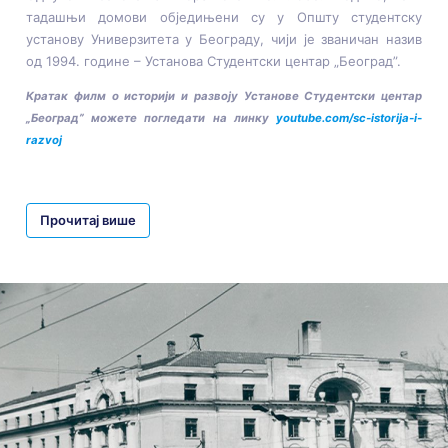
тадашњи домови обједињени су у Општу студентску
установу Универзитета у Београду, чији је званичан назив
од 1994. године – Установа Студентски центар „Београд”.
Кратак филм о историји и развоју Установе Студентски центар
„Београд” можете погледати на линку
youtube.com/sc-istorija-i-
razvoj
Прочитај више