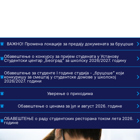
ВАЖНО! Промена локације за предају докумената за бруцоше
Обавештење о конкурсу за пријем студената у Установу
Студентски центар „Београдˮ за школску 2026/2027. годину
Обавештење за студенте I године студија - „бруцошеˮ који
конкуришу за смештај у студентске домове у школској
2026/2027. години
Уверење о приходима
Обавештење о ценама за јул и август 2026. године
ОБАВЕШТЕЊЕ о раду студентских ресторана током лета 2026.
године