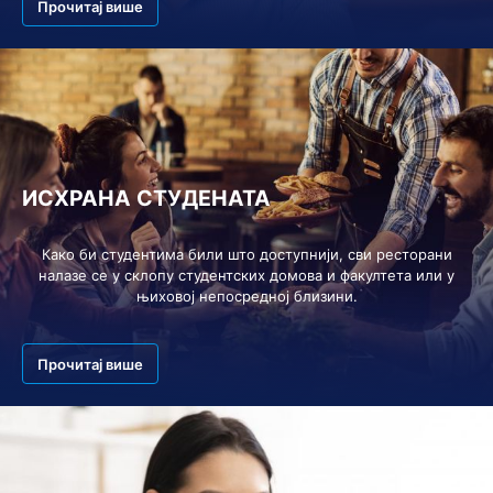
Прочитај више
ИСХРАНА СТУДЕНАТА
Како би студентима били што доступнији, сви ресторани
налазе се у склопу студентских домова и факултета или у
њиховој непосредној близини.
Прочитај више