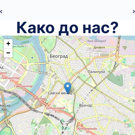
Како до нас?
+
−