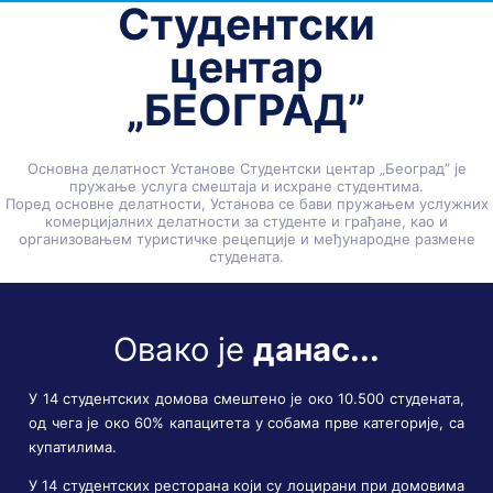
Студентски
центар
„БЕОГРАД”
Основна делатност Установе Студентски центар „Београд” је
пружање услуга смештаја и исхране студентима.
Поред основне делатности, Установа се бави пружањем услужних
комерцијалних делатности за студенте и грађане, као и
организовањем туристичке рецепције и међународне размене
студената.
Овако је
данас...
У 14 студентских домова смештено је око 10.500 студената,
од чега је око 60% капацитета у собама прве категорије, са
купатилима.
У 14 студентских ресторана који су лоцирани при домовима