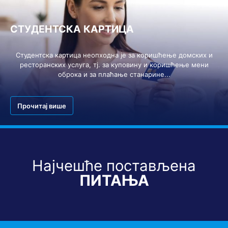
СТУДЕНТСКА КАРТИЦА
Студентска картица неопходна је за коришћење домских и
ресторанских услуга, тј. за куповину и коришћење мени
оброка и за плаћање станарине...
Прочитај више
Најчешће постављена
ПИТАЊА