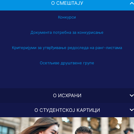
О СМЕШТАЈУ
Конкурси
Документа потребна за конкурисање
Критеријуми за утврђивање редоследа на ранг-листама
Осетљиве друштвене групе
О ИСХРАНИ
Сва питања везано за студентске ресторане и услуге које пружају
О СТУДЕНТСКОЈ КАРТИЦИ
можете наћи кликом на ЛИНК.
Све инфомрације и одговоре на питања о студенској картици
можете наћи кликом на
ЛИНК.