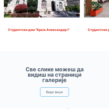
Студентски дом ”Краљ Александар I"
Студентски 
Све слике можеш да
видиш на страници
галерије
Види више