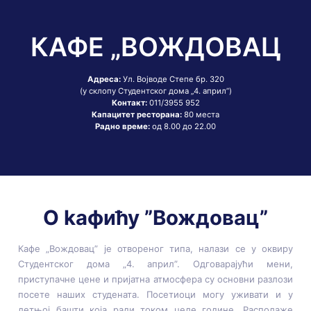
КАФЕ „ВОЖДОВАЦ
Адреса:
Ул. Војводе Степе бр. 320
Контакт:
Капацитет ресторана:
Радно време:
од 8.00 до 22.00
O kaфићу ”Вождовац”
Кафе „Вождовац” је отвореног типа, налази се у оквиру
Студентског дома „4. април”. Одговарајући мени,
приступачне цене и пријатна атмосфера су основни разлози
посете наших студената. Посетиоци могу уживати и у
летњој башти која ради током целе године. Располаже