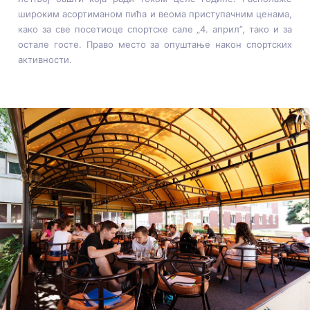
широким асортиманом пића и веома приступачним ценама,
како за све посетиоце спортске сале „4. април”, тако и за
остале госте. Право место за опуштање након спортских
активности.